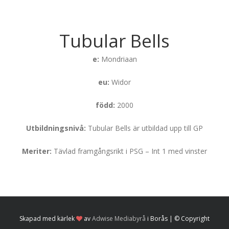
Tubular Bells
e:
Mondriaan
eu:
Widor
Tubular
Bells
född:
2000
Mina
Hästar
Utbildningsnivå:
Tubular Bells är utbildad upp till GP
Meriter:
Tävlad framgångsrikt i PSG – Int 1 med vinster
Skapad med kärlek
av
Adwise Mediabyrå
i Borås | © Copyright