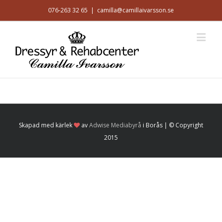
076-263 32 65
|
camilla@camillaivarsson.se
Skapad med kärlek
av
Adwise Mediabyrå
i Borås | © Copyright
2015