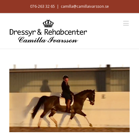
076-263 32 65
|
camilla@camillaivarsson.se