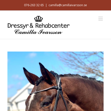
076-263 32 65
|
camilla@camillaivarsson.se