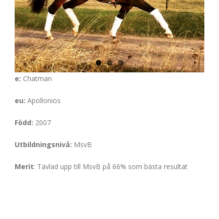
e:
Chatman
eu:
Apollonios
Född:
2007
Utbildningsnivå:
MsvB
Merit
: Tävlad upp till MsvB på 66% som bästa resultat