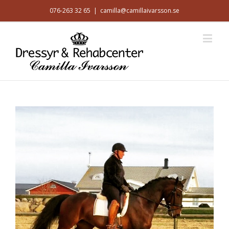
076-263 32 65
|
camilla@camillaivarsson.se