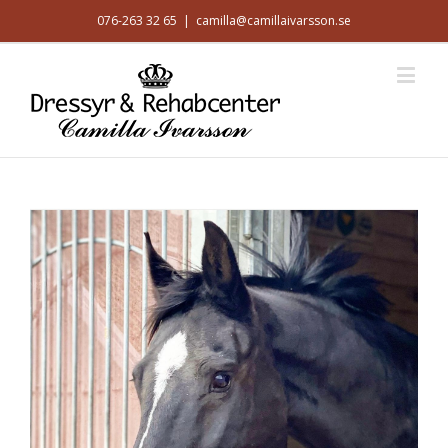
076-263 32 65
|
camilla@camillaivarsson.se