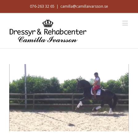
076-263 32 65
|
camilla@camillaivarsson.se