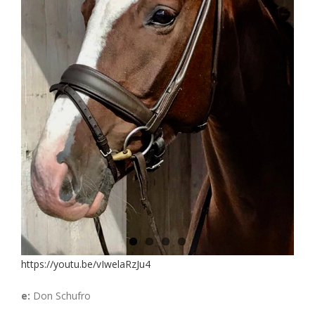
https://youtu.be/vIwelaRzJu4
e:
Don Schufro