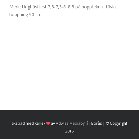
Merit: Unghästtest 7,5-7,5-8. 8,5 på hoppteknik, tävlat
hoppning 90 cm.
Skapad med kärlek
av
Adwise Mediabyrå
i Borås | © Copyright
2015