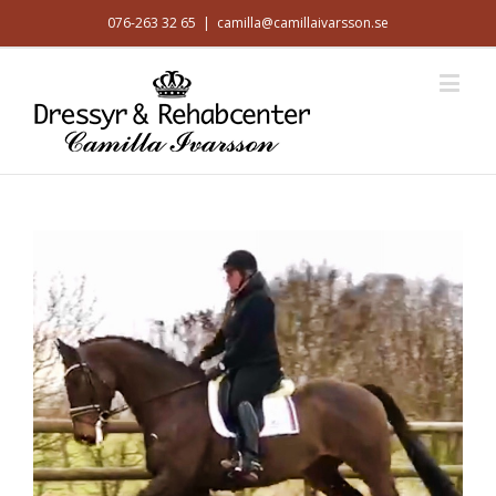
076-263 32 65
|
camilla@camillaivarsson.se