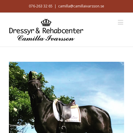
076-263 32 65
|
camilla@camillaivarsson.se