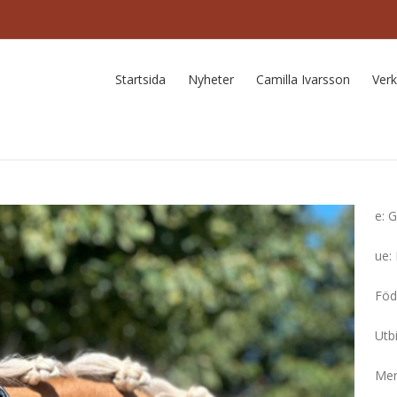
Startsida
Nyheter
Camilla Ivarsson
Ver
e: 
ue: 
Föd
Utb
Meri