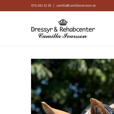
076-263 32 65
|
camilla@camillaivarsson.se