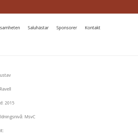
ksamheten
Saluhästar
Sponsorer
Kontakt
Gustav
Ravell
d: 2015
ildningsnivå: MsvC
t: