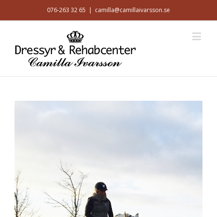
076-263 32 65
|
camilla@camillaivarsson.se