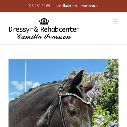
076-263 32 65
|
camilla@camillaivarsson.se